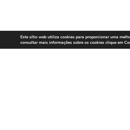
Este sítio web utiliza cookies para proporcionar uma melho
Co
consultar mais informações sobre os cookies clique em
SERVIÇOS
Compliance 
Especialistas em conformidade
regulatória para contact centers, call
Auditoria
centers e operações omnicanal em
Formação
Portugal.
Consultoria
DPO as a Ser