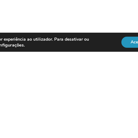
r experiência ao utilizador. Para desativar ou
Ace
nfigurações
.
REGULAÇÃO
Officer
DL 134/2009
RGPD
Lei 41/2004
Directiva NIS2
vice
ISO 18295