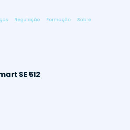
iços
Regulação
Formação
Sobre
mart SE 512