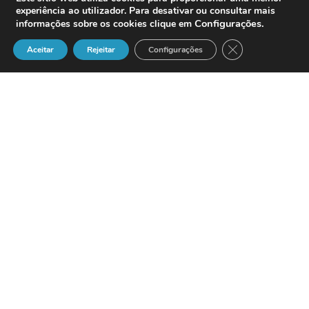
experiência ao utilizador. Para desativar ou consultar mais
Configurações
.
informações sobre os cookies clique em
Close GDPR Cook
Aceitar
Rejeitar
Configurações
Según ha anunciado el propio líder
global en mensajería móvil
Patrick Jones
ha pasado a formar parte de la junta
directiva de
Mobile 365
desempeñando
la función de consejero del Comité de
Auditoría.