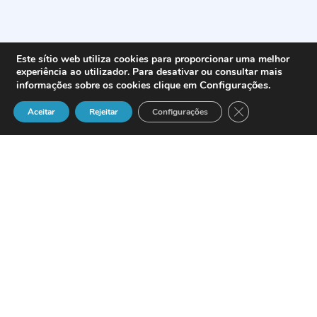
Este sítio web utiliza cookies para proporcionar uma melhor
experiência ao utilizador. Para desativar ou consultar mais
Configurações
.
informações sobre os cookies clique em
Close GDPR Cook
Aceitar
Rejeitar
Configurações
El
Grupo Arsys Internet
ha superado la
cifra de 100.000 clientes activos y se
consolida como líder en el mercado
español de registro de dominios y