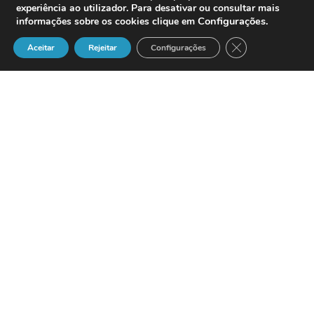
experiência ao utilizador. Para desativar ou consultar mais
Configurações
.
informações sobre os cookies clique em
Close GDPR Cook
Aceitar
Rejeitar
Configurações
Um recente estudo americano,
patrocinado pela
Intel Corporation
e
conduzido pela
Harris Interactive
, revela
que
34%
dos inquiridos levam o seu
computador portátil para férias e
51%
têm tendência para o fazer no futuro.