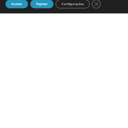
Close GDPR Cook
Aceitar
Rejeitar
Configurações
A
Novell
e a
ESRI
estão a
colaborar para fornecer sistemas de
informação geográfica (
GIS
) seguros e a
baixo custo às organizações do sector
público, através do portal de soluções
eGovernment
da
Novell
.
As duas empresas anunciaram a
disponibilidade imediata de um conjunto