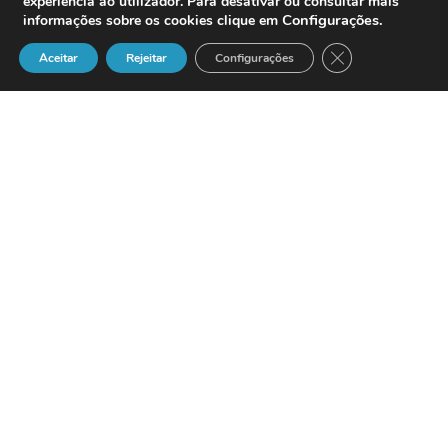
experiência ao utilizador. Para desativar ou consultar mais
Configurações
.
informações sobre os cookies clique em
Close GDPR Cook
Aceitar
Rejeitar
Configurações
Parceria entre as duas empresas permite
solução de integração do processo de
negócio para a conexão de uma vasta
gama de pacotes de aplicações
A
Metaserver, Inc.
,
um fornecedor de