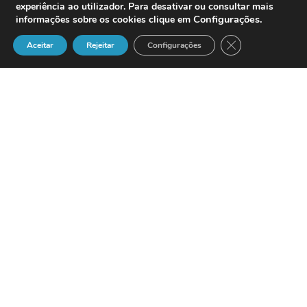
experiência ao utilizador. Para desativar ou consultar mais
Configurações
.
informações sobre os cookies clique em
Close GDPR Cook
Aceitar
Rejeitar
Configurações
A
JURINFOR
estabeleceu um
protocolo de cooperação com o
Ministério da Justiça de Timor Leste
,
que visa disponibilizar informação
jurídica aos timorenses que participam
no 
Projecto Piloto de Desenvolvimento de
Capacidades de Tradutores e Intérpretes de