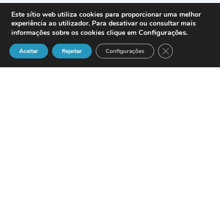
Este sítio web utiliza cookies para proporcionar uma melhor
experiência ao utilizador. Para desativar ou consultar mais
Configurações
.
informações sobre os cookies clique em
Close GDPR Cook
Aceitar
Rejeitar
Configurações
Afina
ha presentado la solución
FortiMail, la plataforma de seguridad de
correo electrónico de alto rendimiento
diseñada por
Fortinet
a un grupo de
partners escogidos.