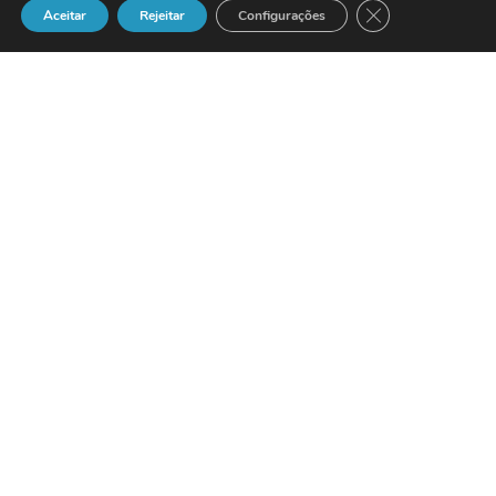
Close GDPR Cook
Aceitar
Rejeitar
Configurações
Aumento efectua-se por incorporação de
reservas com o objectivo de aumentar a
autonomia financeira da empresa para
15%.
A CBE (www.cbe.pt), uma das empresas
líderes de mercado na área de
Engenharia e Construção em
Telecomunicações a nível nacional, acaba