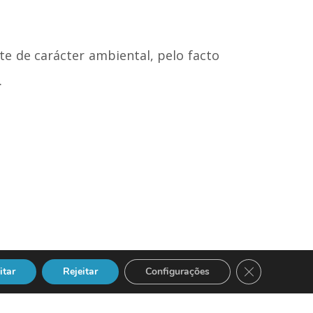
e de carácter ambiental, pelo facto
.
Close GDPR Co
itar
Rejeitar
Configurações