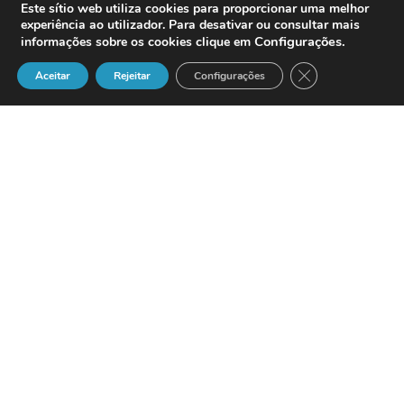
Este sítio web utiliza cookies para proporcionar uma melhor
experiência ao utilizador. Para desativar ou consultar mais
Configurações
.
informações sobre os cookies clique em
Close GDPR Cook
Aceitar
Rejeitar
Configurações
A Hewlett-Packard,
HP
, anuncia início de
comercialização do
Compaq Presario
900
A 24 de Junho do
presente ano, a
HP
anunciou o
lançamento no mercado nacional de