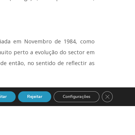
criada em Novembro de 1984, como
muito perto a evolução do sector em
e então, no sentido de reflectir as
 APDC fomenta e desenvolve várias
Close GDPR Co
itar
Rejeitar
Configurações
ação de um novo certame dedicado à
o auge das suas actividades com a