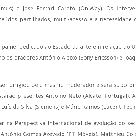
mus) e José Ferrari Careto (OniWay). Os interve
nteúdos partilhados, multi-acesso e a necessidad
ainel dedicado ao Estado da arte em relação ao UMT
ão os oradores António Aleixo (Sony Ericsson) e Jo
 ser dirigido pelo mesmo moderador e será subordina
estarão presentes António Neto (Alcatel Portugal), 
), Luís da Silva (Siemens) e Mário Ramos (Lucent Tech
rar na Perspectiva Internacional de evolução do s
António Gomes Azevedo (PT Móveis), Matthieu Cois