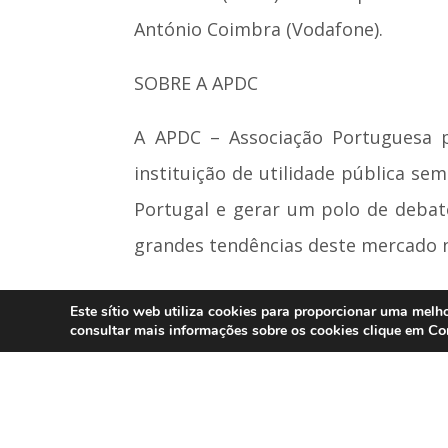
António Coimbra (Vodafone).
SOBRE A APDC
A APDC – Associação Portuguesa 
instituição de utilidade pública s
Portugal e gerar um polo de debate
grandes tendências deste mercado 
Hoje, com cerca de 2000 sócios i
Este sítio web utiliza cookies para proporcionar uma melho
Co
consultar mais informações sobre os cookies clique em
actividades ao longo do ano, desd
área do Multimédia, até à public
realização anual do Congresso das C