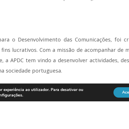
para o Desenvolvimento das Comunicações, foi 
em fins lucrativos. Com a missão de acompanhar de 
, a APDC tem vindo a desenvolver actividades, desd
na sociedade portuguesa.
ndividuais e cerca de 200 empresas associadas, a
r experiência ao utilizador. Para desativar ou
Ace
nfigurações
.
e seminários a jantares-debate, passando pela cri
ação mensal da revista Comunicações, atingindo 
omunicações, este ano na sua 12ª edição.