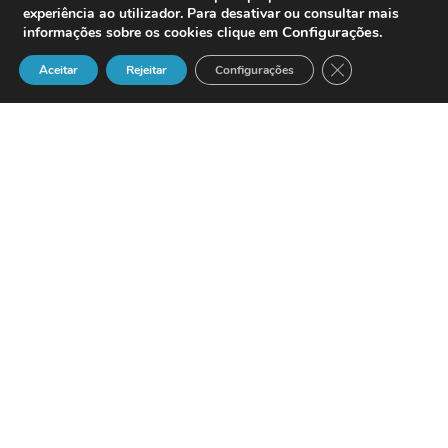
experiência ao utilizador. Para desativar ou consultar mais
Configurações
.
informações sobre os cookies clique em
Close GDPR Cook
Aceitar
Rejeitar
Configurações
A Comverse, uma unidade da Comverse
Technology, Inc. (NASDAQ: CMVT), e o
fornecedor líder mundial de software e
sistemas que permitem serviços
avançados de comunicações multimédia
e network-based, anunciou
recentemente os resultados de um