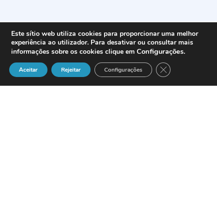
Este sítio web utiliza cookies para proporcionar uma melhor
experiência ao utilizador. Para desativar ou consultar mais
Configurações
.
informações sobre os cookies clique em
Close GDPR Cook
Aceitar
Rejeitar
Configurações
Boyden responsável pela selecção dos
Executivos de Top e Middle Management
da Telefónica
A Telefónica, um dos