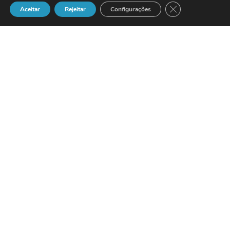
Close GDPR Cook
Aceitar
Rejeitar
Configurações
***********************************
Administração Pública