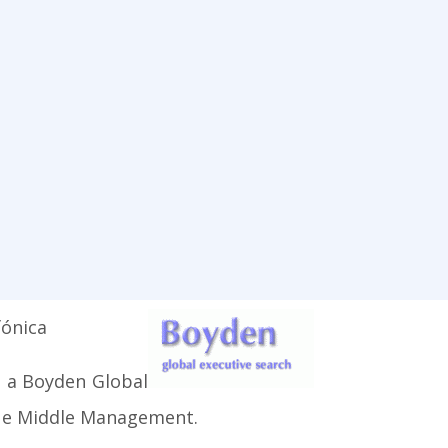
fónica
u a Boyden Global
p e Middle Management.