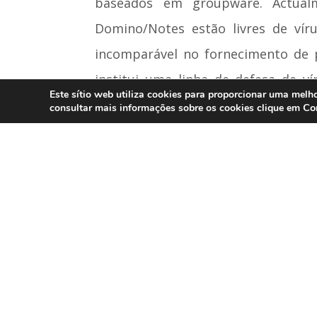
baseados em groupware. Actualm
Domino/Notes estão livres de vír
incomparável no fornecimento de 
institui uma linha de defesa de v
Este sítio web utiliza cookies para proporcionar uma melho
Domino são distribuídos em mais de
Co
consultar mais informações sobre os cookies clique em
está sedeada em East Northport (
Singapura, Austrália, Brasil e Méx
Touche, Eastman Chemical, Getroni
Benckiser, Sony, Texaco, Tosco, US 
Os vários parceiros estratégic
(NASDAQ:MSFT), Computer Associates
Norman Data Defense Systems (Oslo