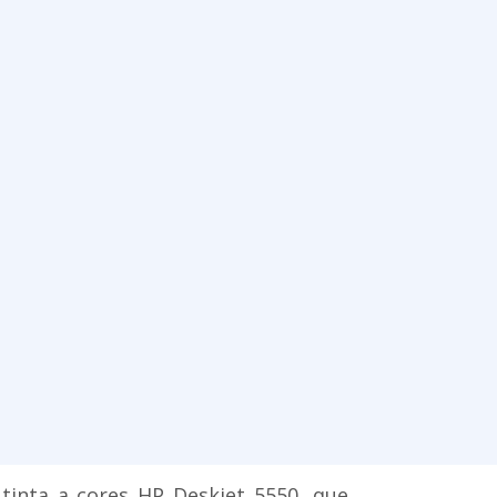
tinta a cores HP Deskjet 5550, que