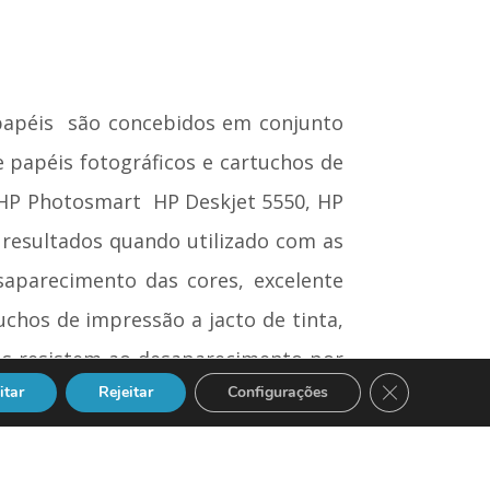
papéis  são concebidos em conjunto
 papéis fotográficos e cartuchos de
 HP Photosmart  HP Deskjet 5550, HP
 resultados quando utilizado com as
esaparecimento das cores, excelente
chos de impressão a jacto de tinta,
us resistem ao desaparecimento por
Close GDPR Co
itar
Rejeitar
Configurações
a jacto de tinta HP Nº 58 Photo pode
os nítidos com qualidade laser. Um
o está a ser utilizado.