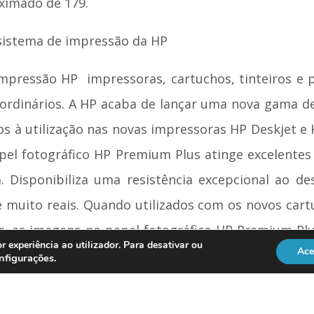
imado de 179.
istema de impressão da HP
ressão HP  impressoras, cartuchos, tinteiros e 
raordinários. A HP acaba de lançar uma nova gama de
os à utilização nas novas impressoras HP Deskjet e
el fotográfico HP Premium Plus atinge excelentes
. Disponibiliza uma resistência excepcional ao d
 muito reais. Quando utilizados com os novos cartu
ur, as imagens no papel fotográfico HP Premium Pl
r experiência ao utilizador. Para desativar ou
Ace
 fotografias tradicionais. O cartucho de impressão 
nfigurações
.
ovo HP Nº 56 Black para imprimir textos e gráfic
são permite o armazenamento do cartucho quando nã