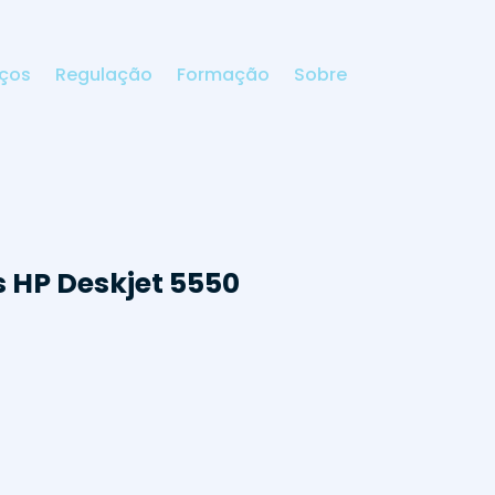
iços
Regulação
Formação
Sobre
 HP Deskjet 5550