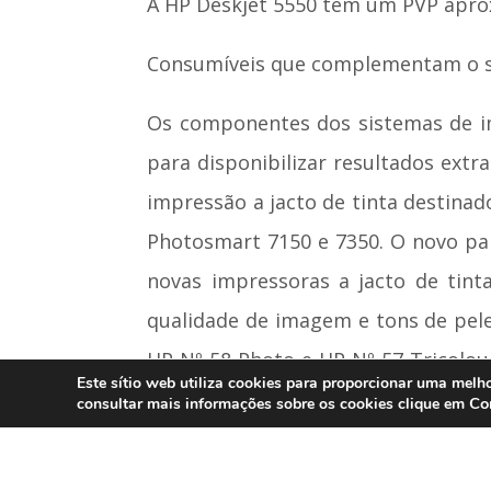
A HP Deskjet 5550 tem um PVP aprox
Consumíveis que complementam o s
Os componentes dos sistemas de imp
para disponibilizar resultados ext
impressão a jacto de tinta destinad
Photosmart 7150 e 7350. O novo pap
novas impressoras a jacto de tinta
qualidade de imagem e tons de pele
HP Nº 58 Photo e HP Nº 57 Tricolo
Este sítio web utiliza cookies para proporcionar uma melho
várias gerações  ainda mais que as
Co
consultar mais informações sobre os cookies clique em
facilmente ser substituído pelo n
protector para cartuchos de impres