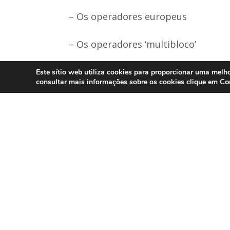
– Os operadores europeus
– Os operadores ‘multibloco’
17h00 Conclusões e Encerramento
Este sítio web utiliza cookies para proporcionar uma melho
Co
consultar mais informações sobre os cookies clique em
*******************************
Para solicitar mais informações ou
http://www.apdc.pt