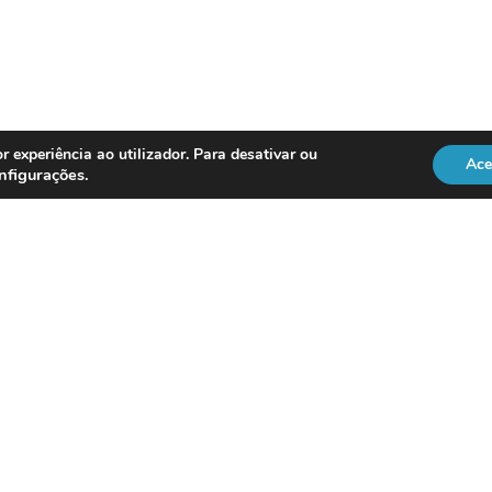
r experiência ao utilizador. Para desativar ou
Ace
nfigurações
.
******************
 para proceder ao registo no Seminário, consultem