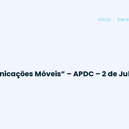
Início
Serv
icações Móveis” – APDC – 2 de Ju