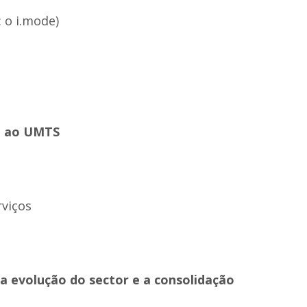
 o i.mode)
o ao UMTS
rviços
 a evolução do sector e a consolidação