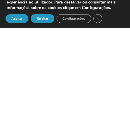
experiência ao utilizador. Para desativar ou consultar mais
Configurações
.
informações sobre os cookies clique em
Close GDPR Cook
Aceitar
Rejeitar
Configurações
*Como aumentar a
interactividade de um Centro
de Atendimento através de
um “Call Center” Multimédia?
*Como explorar os diferentes meios
para aumentar a interactividade entre o