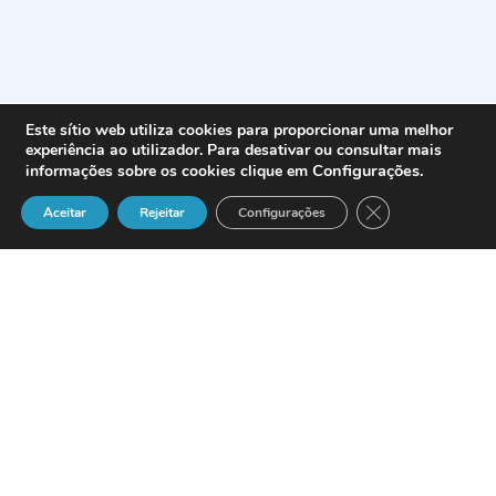
Este sítio web utiliza cookies para proporcionar uma melhor
experiência ao utilizador. Para desativar ou consultar mais
Configurações
.
informações sobre os cookies clique em
Close GDPR Cook
Aceitar
Rejeitar
Configurações
Cliente
contacta a reclamar de falta de
cobertura e anomalia na rede:
Assistente:
Onde é que se encontra