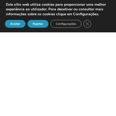
Este sítio web utiliza cookies para proporcionar uma melhor
experiência ao utilizador. Para desativar ou consultar mais
Configurações
.
informações sobre os cookies clique em
Close GDPR Cook
Aceitar
Rejeitar
Configurações
Aspect Software, Inc
.,
the world’s largest
company solely focused on the contact
centre, today announced that Aspect(r)
Customer Self Service(tm) 7.2, the
newest version of its voice portal