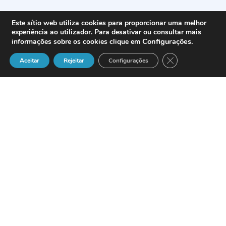
Este sítio web utiliza cookies para proporcionar uma melhor
experiência ao utilizador. Para desativar ou consultar mais
Configurações
.
informações sobre os cookies clique em
Close GDPR Cook
Aceitar
Rejeitar
Configurações
‘What would you do if I could
provide you with a new
business model that would
allow you to meet all of your
financial goals without ever