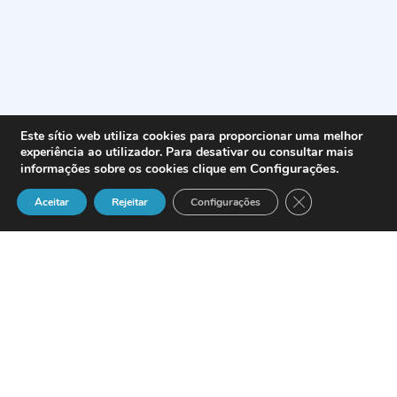
Este sítio web utiliza cookies para proporcionar uma melhor
experiência ao utilizador. Para desativar ou consultar mais
Configurações
.
informações sobre os cookies clique em
Close GDPR Cook
Aceitar
Rejeitar
Configurações
A new study says employees of call
centers are prone to diabetes and