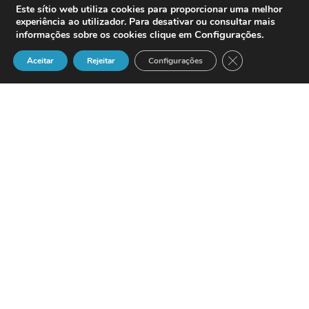
Este sítio web utiliza cookies para proporcionar uma melhor
experiência ao utilizador. Para desativar ou consultar mais
Configurações
.
informações sobre os cookies clique em
Close GDPR Cook
Aceitar
Rejeitar
Configurações
Yankee Group
has disclosed
the results of its 2006
European Mobile Multimedia
Survey which indicate that
user demand for mobile TV is modest
and that user interest in full-track music