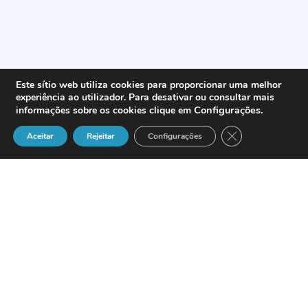
Este sítio web utiliza cookies para proporcionar uma melhor
experiência ao utilizador. Para desativar ou consultar mais
Configurações
.
informações sobre os cookies clique em
Close GDPR Cook
Aceitar
Rejeitar
Configurações
Approximately 50% of
the network equipment
provider (NEP) community will adopt