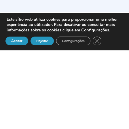
Este sítio web utiliza cookies para proporcionar uma melhor
experiência ao utilizador. Para desativar ou consultar mais
Configurações
.
informações sobre os cookies clique em
Close GDPR Cook
Aceitar
Rejeitar
Configurações
O Instituto do Consumidor
acaba de lançar o Guia do
Consumidor para o
Comércio Electrónico. A
modalidade de aquisição