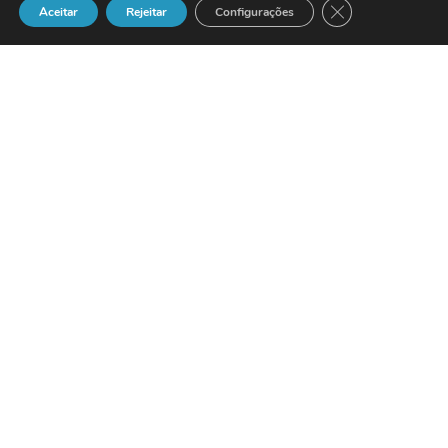
Close GDPR Cook
Aceitar
Rejeitar
Configurações
Verint Systems
announced that it has
entered into a distribution agreement
with
Voicetec
, a provider of Customer
Interaction Management Solutions for
multimedia contact centres. Based in
The Netherlands, Voicetec B.V. is an
independent solution provider and