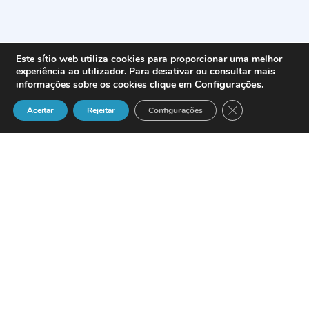
Este sítio web utiliza cookies para proporcionar uma melhor
experiência ao utilizador. Para desativar ou consultar mais
Configurações
.
informações sobre os cookies clique em
Close GDPR Cook
Aceitar
Rejeitar
Configurações
A Equant acaba de lançar o serviço global
de IP Telephony, que lhe permitirá
fornecer um conjunto completo de
serviços de voz. Assim, as empresas