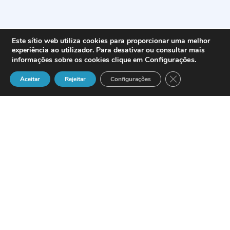
Este sítio web utiliza cookies para proporcionar uma melhor
experiência ao utilizador. Para desativar ou consultar mais
Configurações
.
informações sobre os cookies clique em
Close GDPR Cook
Aceitar
Rejeitar
Configurações
Research by
independent market
analyst
Datamonitor
reveals the
number of call center agents based in