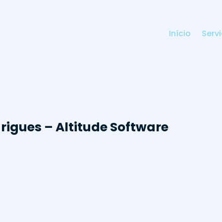
Início
Serv
drigues – Altitude Software