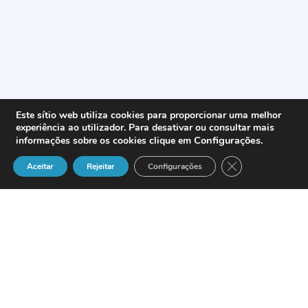
Este sítio web utiliza cookies para proporcionar uma melhor
experiência ao utilizador. Para desativar ou consultar mais
Configurações
.
informações sobre os cookies clique em
Close GDPR Cook
Aceitar
Rejeitar
Configurações
A NICE Systems é um dos líderes
mundiaias em soluções de gravação