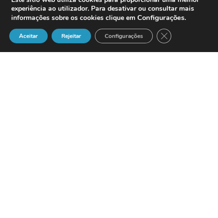
experiência ao utilizador. Para desativar ou consultar mais
Configurações
.
informações sobre os cookies clique em
Close GDPR Cook
Aceitar
Rejeitar
Configurações
A
APC Portugal
, a actuar na área de
protecção global de dados, dispõem de
uma gama de produtos com aplicações
específicas. As soluções que desenha são
concebidas em função de quatro grandes
área de negócio:
business