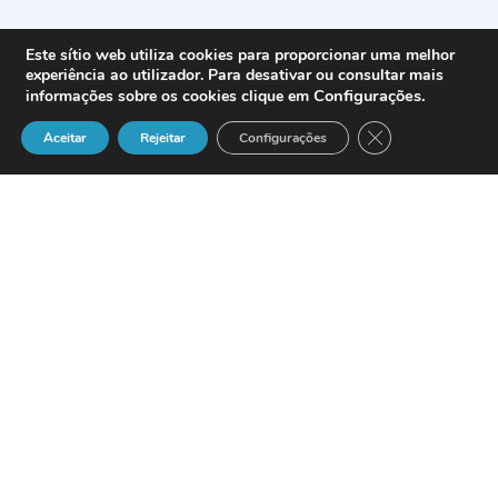
Este sítio web utiliza cookies para proporcionar uma melhor
experiência ao utilizador. Para desativar ou consultar mais
Configurações
.
informações sobre os cookies clique em
Close GDPR Cook
Aceitar
Rejeitar
Configurações
Contact Center & CRM
Solutions
27 e 28 de Setembro
Torre Vasco da Gama
Telemarketing? – Call Center? – Contact