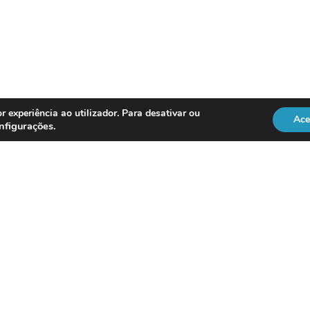
r experiência ao utilizador. Para desativar ou
Ace
nfigurações
.
REGULAÇÃO
Officer
DL 134/2009
RGPD
Lei 41/2004