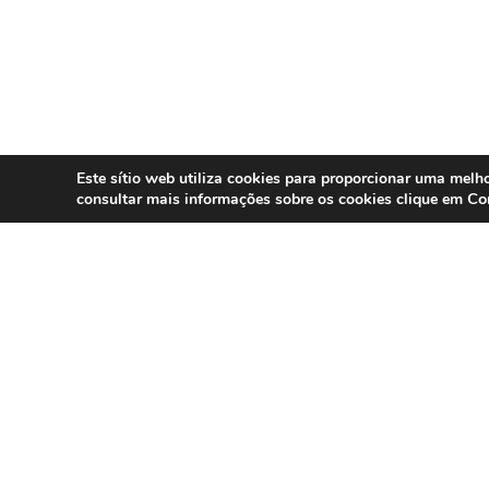
Este sítio web utiliza cookies para proporcionar uma melho
Co
consultar mais informações sobre os cookies clique em
SERVIÇOS
Compliance 
Especialistas em conformidade
regulatória para contact centers, call
Auditoria
centers e operações omnicanal em
Formação
Portugal.