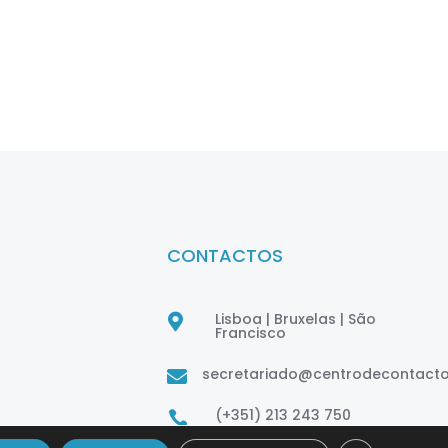
CONTACTOS
Lisboa | Bruxelas | São

Francisco
secretariado@centrodecontact

(+351) 213 243 750
