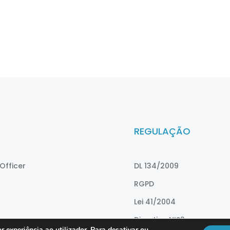
REGULAÇÃO
Officer
DL 134/2009
RGPD
Lei 41/2004
Directiva NIS2
r experiência ao utilizador. Para desativar ou