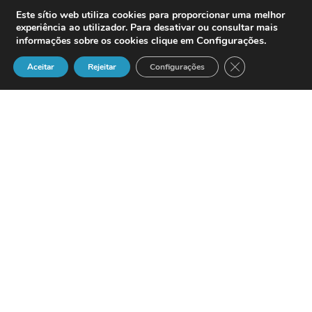
Este sítio web utiliza cookies para proporcionar uma melhor
experiência ao utilizador. Para desativar ou consultar mais
Configurações
.
informações sobre os cookies clique em
Close GDPR Cook
Aceitar
Rejeitar
Configurações
Título: Economia & Prospectiva – O
Benchmarking
Edição: Gabinete de Estudos e
Prospectiva Económica, Ministério da
Economia
Autor: Vários